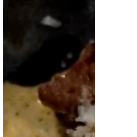
kirglik punane toon, millele annavad
iseloomu legendaarsed Campari
elemendid. Ruumi kroonib ik