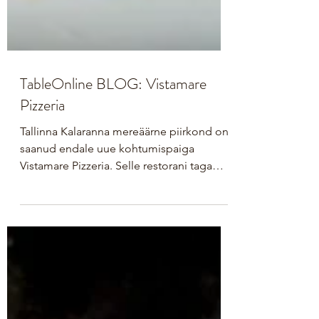
TableOnline BLOG: Vistamare
Pizzeria
Tallinna Kalaranna mereäärne piirkond on
saanud endale uue kohtumispaiga
Vistamare Pizzeria. Selle restorani taga
seisab sama südamlik perekond, kes lõi
armastatud La Pineta restorani. Vistamare
Pizzeria on modernne Itaalia restoran, kust
avaneb panoraamvaade otse merele.
Tegemist on restoraniga, mis pakub
autentset Napoli pizzat ja käsitööpastat.
Sisekujunduses domineerib julge ja