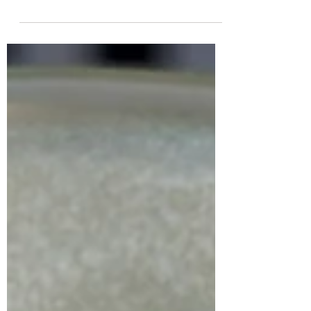
Kalaranna südames , Võrgu tänaval , asub
restoran, kus kohtuvad põhjamaine
maitsekultuur, Aasia nüansid ja teadlik
jätkusuutlikkus. F.Resto ei ole pelgalt
söögikoht - see on aastatepikkuse
kogemuse, ühise unistuse ja
kompromissitu kvaliteedi tulemus. F.Resto
lugu on tihedalt põimunud catering’i ja
restoranimaailmaga juba üle 11 aasta.
Aastate jooksul on ellu viidud arvukalt
eksklusiivseid projekte, tehtud koostööd
telesaadetega ning panustatud ka
podcast ’ide loomisesse. Enn