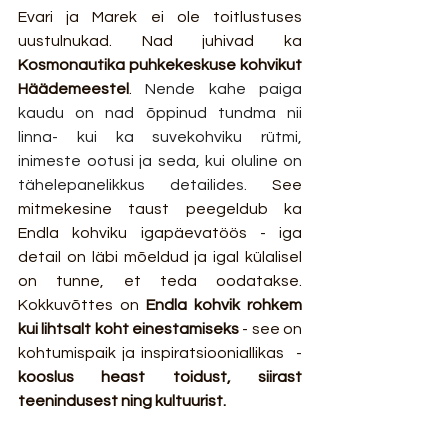
Evari ja Marek ei ole toitlustuses 
uustulnukad. Nad juhivad ka 
Kosmonautika puhkekeskuse kohvikut 
Häädemeestel
. 
Nende kahe paiga 
kaudu on nad õppinud tundma nii 
linna- kui ka suvekohviku rütmi, 
inimeste ootusi ja seda, kui oluline on 
tähelepanelikkus detailides.
 See 
mitmekesine taust peegeldub ka 
Endla kohviku igapäevatöös - iga 
detail on läbi mõeldud ja igal külalisel 
on tunne, et teda oodatakse. 
Kokkuvõttes on 
Endla kohvik rohkem 
kui lihtsalt koht einestamiseks
 - see on 
kohtumispaik ja inspiratsiooniallikas  - 
kooslus heast toidust, siirast 
teenindusest ning kultuurist.