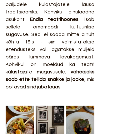
paljudele külastajatele lausa 
traditsiooniks. Kohviku ainulaadne 
asukoht 
Endla teatrihoones
 lisab 
sellele omamoodi kultuurilise 
sügavuse. Seal ei sööda mitte ainult 
kõhtu täis - siin valmistutakse 
etendusteks või jagatakse muljeid 
pärast lummavat lavakogemust. 
Kohvikul on mõeldud ka teatri 
külastajate mugavusele: 
vaheajaks 
saab ette tellida snäkke ja jooke
, mis 
ootavad sind juba lauas.