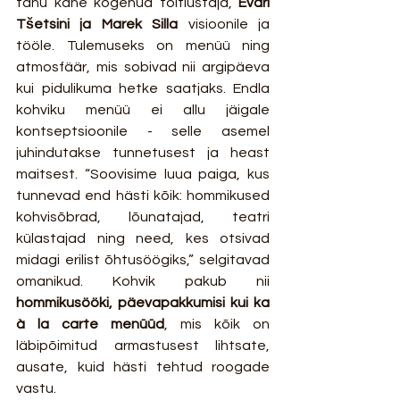
tänu kahe kogenud toitlustaja, 
Evari 
Tšetsini ja Marek Silla
 visioonile ja 
tööle. Tulemuseks on menüü ning 
atmosfäär, mis sobivad nii argipäeva 
kui pidulikuma hetke saatjaks. Endla 
kohviku menüü ei allu jäigale 
kontseptsioonile - selle asemel 
juhindutakse tunnetusest ja heast 
maitsest. “Soovisime luua paiga, kus 
tunnevad end hästi kõik: hommikused 
kohvisõbrad, lõunatajad, teatri 
külastajad ning need, kes otsivad 
midagi erilist õhtusöögiks,” selgitavad 
omanikud. Kohvik pakub nii 
hommikusööki, päevapakkumisi kui ka 
à la carte menüüd
, mis kõik on 
läbipõimitud armastusest lihtsate, 
ausate, kuid hästi tehtud roogade 
vastu.