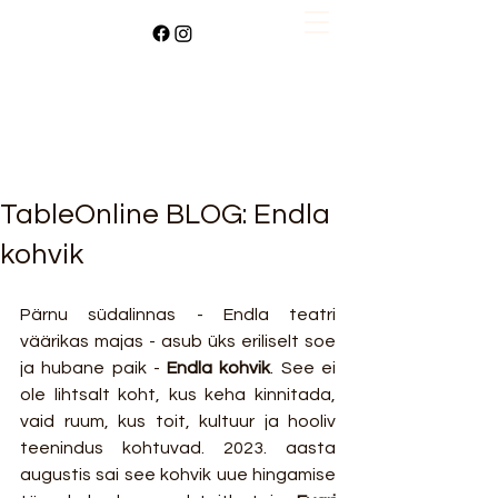
TableOnline BLOG: Endla
kohvik
Pärnu südalinnas - Endla teatri 
väärikas majas - asub üks eriliselt soe 
ja hubane paik - 
Endla kohvik
. See ei 
ole lihtsalt koht, kus keha kinnitada, 
vaid ruum, kus toit, kultuur ja hooliv 
teenindus kohtuvad. 2023. aasta 
augustis sai see kohvik uue hingamise 