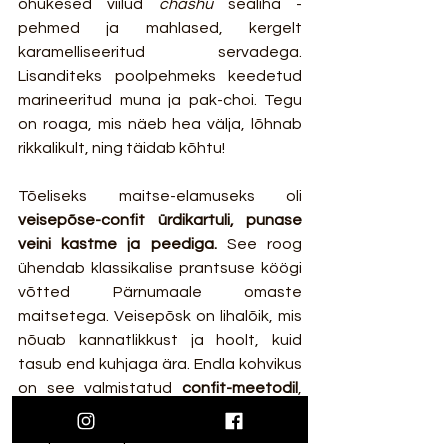
õhukesed viilud 
chashu
 sealiha - 
pehmed ja mahlased, kergelt 
karamelliseeritud servadega. 
Lisanditeks poolpehmeks keedetud 
marineeritud muna ja pak-choi. Tegu 
on roaga, mis näeb hea välja, lõhnab 
rikkalikult, ning täidab kõhtu!
Tõeliseks maitse-elamuseks oli 
veisepõse-confit ürdikartuli, punase 
veini kastme ja peediga. 
See roog 
ühendab klassikalise prantsuse köögi 
võtted Pärnumaale omaste 
maitsetega. Veisepõsk on lihalõik, mis 
nõuab kannatlikkust ja hoolt, kuid 
tasub end kuhjaga ära. Endla kohvikus 
on see valmistatud 
confit-meetodil
, 
kus liha küpsetatakse madalal 
temperatuuril pikalt omas mahlas, kuni 