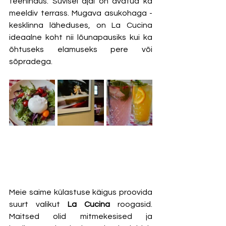
teenindus. Suvisel ajal on avatud ka 
meeldiv terrass. Mugava asukohaga - 
kesklinna läheduses, on La Cucina 
ideaalne koht nii lõunapausiks kui ka 
õhtuseks elamuseks pere või 
sõpradega. 
Meie saime külastuse käigus proovida 
suurt valikut 
La Cucina
 roogasid. 
Maitsed olid mitmekesised ja 