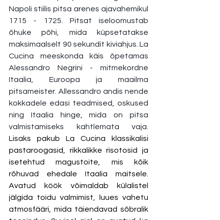
Napoli stiilis pitsa arenes ajavahemikul 
1715 - 1725. Pitsat iseloomustab 
õhuke põhi, mida küpsetatakse 
maksimaalselt 90 sekundit kiviahjus. La 
Cucina meeskonda käis õpetamas 
Alessandro Negrini - mitmekordne 
Itaalia, Euroopa ja maailma 
pitsameister. Allessandro andis nende 
kokkadele edasi teadmised, oskused 
ning Itaalia hinge, mida on pitsa 
valmistamiseks kahtlemata vaja. 
Lisaks pakub La Cucina klassikalisi 
pastaroogasid, rikkalikke risotosid ja 
isetehtud magustoite, mis kõik 
rõhuvad ehedale Itaalia maitsele. 
Avatud köök võimaldab külalistel 
jälgida toidu valmimist, luues vahetu 
atmosfääri, mida täiendavad sõbralik 