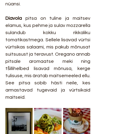
nüansi.
Diavola
 pitsa on tuline ja maitsev 
elamus, kus pehme ja sulav mozzarella 
sulandub kokku rikkaliku 
tomatikastmega. Sellele lisavad vürtsi 
vürtsikas salaami, mis pakub mõnusat 
suitsusust ja teravust. Oregano annab 
pitsale aromaatse meki ning 
tšillihelbed lisavad mõnusa, kerge 
tulisuse, mis äratab maitsemeeled ellu. 
See pitsa sobib hästi neile, kes 
armastavad tugevaid ja vürtsikaid 
maitseid.