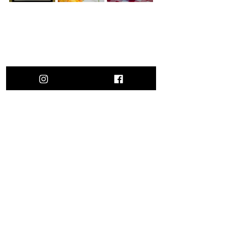
Magustoitudest väärib kindlasti ära 
märkimist fantastiline 
kookose 
panna 
cotta
.  Tegu on siidise ja kreemja, 
täiusliku suvemagustoiduga. Pehme 
panna cotta
 kõrvale annab krõbe 
vahvel tekstuuri ja kontrasti, mis 
täiendavad kooslust. Värsked marjad 
annavad magustoidule mõnusa 
värskuse ja kerge hapukuse.