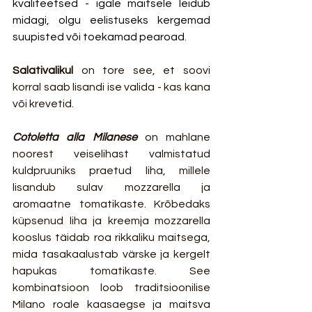
kvaliteetsed - igale maitsele leidub 
midagi, olgu eelistuseks kergemad 
suupisted või toekamad pearoad.
Salativalikul
 on tore see, et soovi 
korral saab lisandi ise valida - kas kana 
või krevetid. 
Cotoletta alla Milanese
 on mahlane 
noorest veiselihast valmistatud 
kuldpruuniks praetud liha, millele 
lisandub sulav mozzarella ja 
aromaatne tomatikaste. Krõbedaks 
küpsenud liha ja kreemja mozzarella 
kooslus täidab roa rikkaliku maitsega, 
mida tasakaalustab värske ja kergelt 
hapukas tomatikaste. See 
kombinatsioon loob traditsioonilise 
Milano roale kaasaegse ja maitsva 