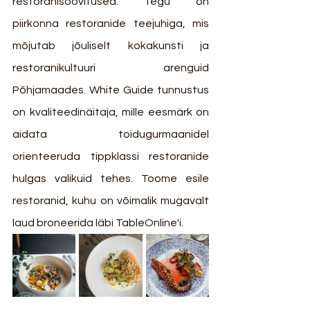
restoranisoovitused. Tegu on 
piirkonna restoranide teejuhiga, mis 
mõjutab jõuliselt kokakunsti ja 
restoranikultuuri arenguid 
Põhjamaades. White Guide tunnustus 
on kvaliteedinäitaja, mille eesmärk on 
aidata toidugurmaanidel 
orienteeruda tippklassi restoranide 
hulgas valikuid tehes. Toome esile 
restoranid, kuhu on võimalik mugavalt 
laud broneerida läbi TableOnline'i.