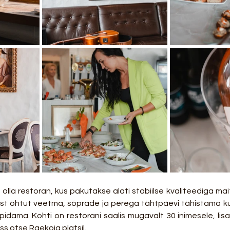
olla restoran, kus pakutakse alati stabiilse kvaliteediga mait
list õhtut veetma, sõprade ja perega tähtpäevi tähistama kui
 pidama. Kohti on restorani saalis mugavalt 30 inimesele, li
s otse Raekoja platsil.