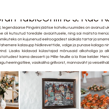
ran TableOnline's: Rae K
ne oli kutsutud toredale avaüritusele, ning sai maitsta menüüs
mikuteks on kujunenud eelroogadest siiakala tartar ja smørre
ahemere kalasupp hiidkrevettide, valge ja punase kalaga n
rind. Lisaks kiidavad külastajad mõnusaid alkoholiga ja alko
toitudest kama desserti ja Mille-feuille a la Rae kelder. Menüü
u heeringafilee, vasikaliha grillvorst, mannavaht ja veiseliha