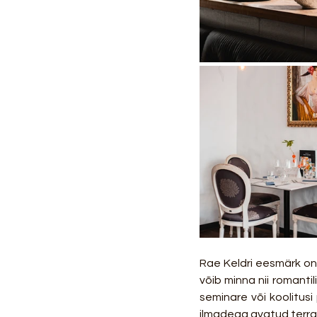
Rae Keldri eesmärk on 
võib minna nii romanti
seminare või koolitusi
ilmadega avatud terras