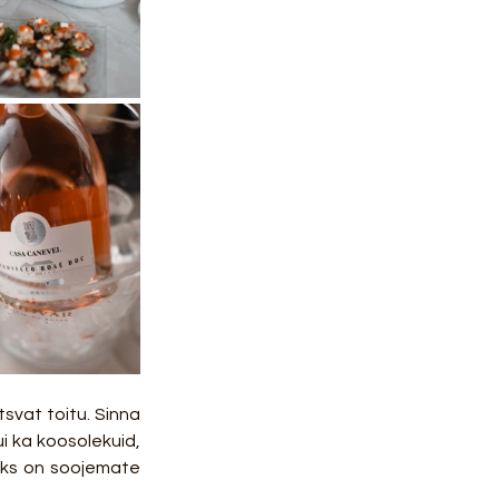
svat toitu. Sinna 
 ka koosolekuid, 
saks on soojemate 