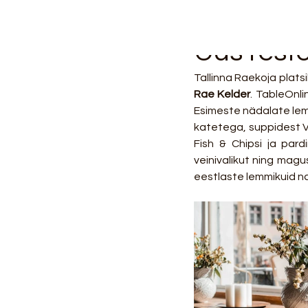
Uus resto
Rae Kelder
. TableOnli
Esimeste nädalate lem
katetega, suppidest V
Fish & Chipsi ja pardi
veinivalikut ning magus
eestlaste lemmikuid nag