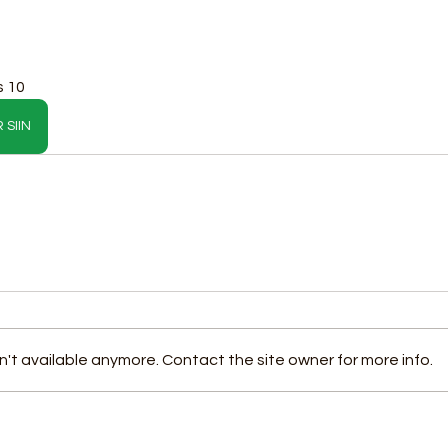
s 10
 SIIN
't available anymore. Contact the site owner for more info.