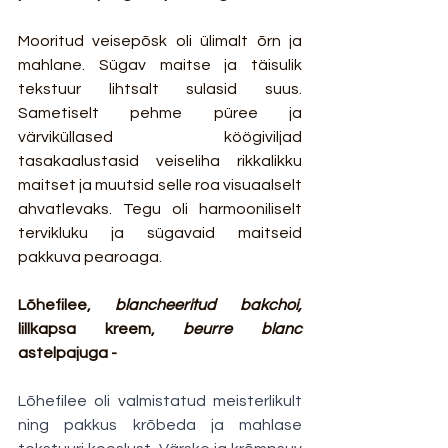
Mooritud veisepõsk oli ülimalt õrn ja 
mahlane. Sügav maitse ja täisulik 
tekstuur lihtsalt sulasid suus. 
Sametiselt pehme püree ja 
värviküllased köögiviljad 
tasakaalustasid veiseliha rikkalikku 
maitset ja muutsid selle roa visuaalselt 
ahvatlevaks. Tegu oli harmooniliselt 
tervikluku ja sügavaid maitseid 
pakkuva pearoaga. 
Lõhefilee, 
blancheeritud bakchoi,
lillkapsa kreem, 
beurre blanc
astelpajuga -
Lõhefilee oli valmistatud meisterlikult 
ning pakkus krõbeda ja mahlase 