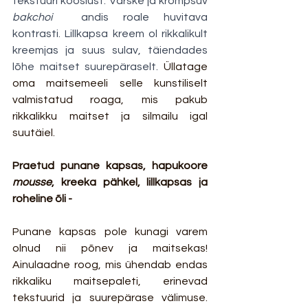
tekstuuri kooslust. Värske ja krõmpsuv 
bakchoi 
 andis roale huvitava 
kontrasti. Lillkapsa kreem ol rikkalikult 
kreemjas ja suus sulav, täiendades 
lõhe maitset suurepäraselt. 
Üllatage 
oma maitsemeeli selle kunstiliselt 
valmistatud roaga, mis pakub 
rikkalikku maitset ja silmailu igal 
suutäiel.
Praetud punane kapsas, hapukoore 
mousse
, kreeka pähkel, lillkapsas ja 
roheline õli - 
Punane kapsas pole kunagi varem 
olnud nii põnev ja maitsekas! 
Ainulaadne roog, mis ühendab endas 
rikkaliku maitsepaleti, erinevad 
tekstuurid ja suurepärase välimuse. 