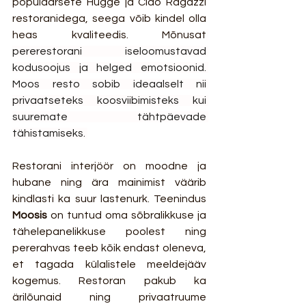
populaarsete Hügge ja Ciao Ragazzi 
restoranidega, seega võib kindel olla 
heas kvaliteedis. Mõnusat
pererestorani iseloomustavad 
kodusoojus ja helged emotsioonid. 
Moos resto sobib ideaalselt nii 
privaatseteks koosviibimisteks kui 
suuremate tähtpäevade 
tähistamiseks. 
Restorani interjöör on moodne ja 
hubane ning ära mainimist väärib 
kindlasti ka suur lastenurk. Teenindus 
Moosis
 on tuntud oma sõbralikkuse ja 
tähelepanelikkuse poolest ning 
pererahvas teeb kõik endast oleneva, 
et tagada külalistele meeldejääv 
kogemus. Restoran pakub ka 
ärilõunaid ning privaatruume 