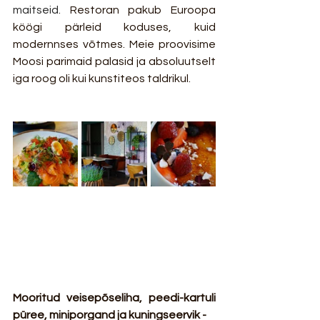
maitseid. 
Restoran pakub Euroopa 
köögi pärleid koduses, kuid 
modernnses võtmes. Meie proovisime 
Moosi parimaid palasid ja absoluutselt 
iga roog oli kui kunstiteos taldrikul.
Mooritud veisepõseliha, peedi-kartuli 
püree, miniporgand ja kuningseervik - 