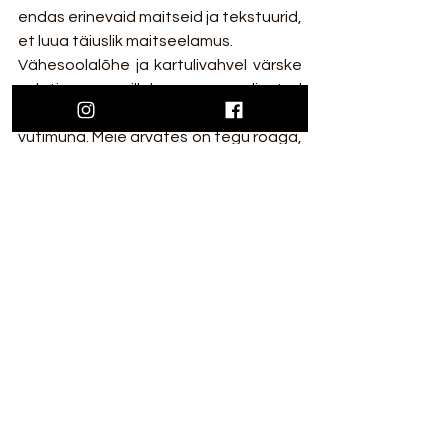
endas erinevaid maitseid ja tekstuurid, 
et luua täiuslik maitseelamus. 
Vähesoolalõhe ja kartulivahvel värske 
salatiga, millele on lisatud 
marineeritud pärlsibulad ning 
vutimuna. Meie arvates on tegu roaga, 
millega saatel on täiuslik nautida 
mõnusat 
brunchi 
sõpradega!
Biskviit šokolaadivahu ja 
vaarikaglasuuriga -
See magustoit on tõeline 
šokolaadiarmastajate unistus. Biskviit 
annab magustoidule kergust ja 
krõmpsuvust, samal ajal kui 
šokolaadivahul on pehme ja kreemjas 
tekstuur ning intensiivne 