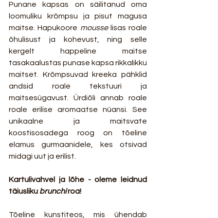
Punane kapsas on säilitanud oma 
loomuliku krõmpsu ja pisut magusa 
maitse. Hapukoore 
mousse
 lisas roale 
õhulisust ja kohevust, ning selle 
kergelt happeline maitse 
tasakaalustas punase kapsa rikkalikku 
maitset. Krõmpsuvad kreeka pähklid 
andsid roale tekstuuri ja 
maitsesügavust. Ürdiõli annab roale 
roale erilise aromaatse nüansi. See 
unikaalne ja maitsvate 
koostisosadega roog on tõeline 
elamus gurmaanidele, kes otsivad 
midagi uut ja erilist. 
Kartulivahvel ja lõhe - oleme leidnud 
täiusliku 
brunchi
 roa!
Tõeline kunstiteos, mis ühendab 