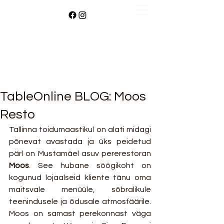
TableOnline BLOG: Moos
Resto
Tallinna toidumaastikul on alati midagi 
põnevat avastada ja üks peidetud 
pärl on Mustamäel asuv pererestoran 
Moos
. See hubane söögikoht on 
kogunud lojaalseid kliente tänu oma 
maitsvale menüüle, sõbralikule 
teenindusele ja õdusale atmosfäärile. 
Moos on samast perekonnast väga 