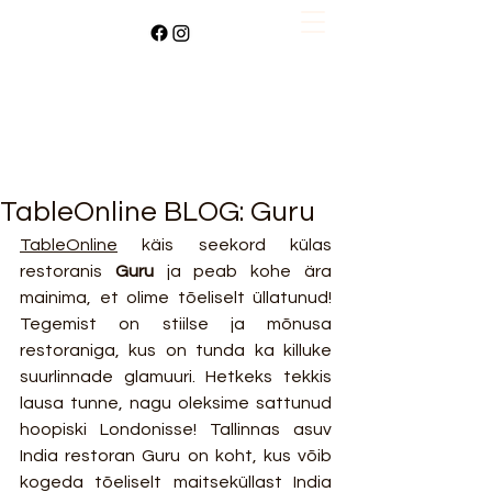
TableOnline BLOG: Guru
TableOnline
 käis seekord külas 
restoranis 
Guru
 ja peab kohe ära 
mainima, et olime tõeliselt üllatunud! 
Tegemist on stiilse ja mõnusa 
restoraniga, kus on tunda ka killuke 
suurlinnade glamuuri. Hetkeks tekkis 
lausa tunne, nagu oleksime sattunud 
hoopiski Londonisse! Tallinnas asuv 
India restoran Guru on koht, kus võib 
kogeda tõeliselt maitseküllast India 