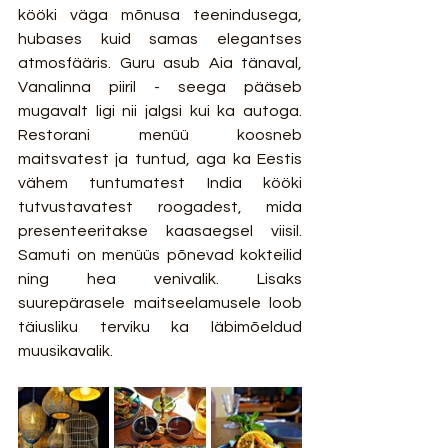
kööki väga mõnusa teenindusega, 
hubases kuid samas elegantses 
atmosfääris. Guru asub Aia tänaval, 
Vanalinna piiril - seega pääseb 
mugavalt ligi nii jalgsi kui ka autoga.  
Restorani menüü koosneb 
maitsvatest ja tuntud, aga ka Eestis 
vähem tuntumatest India kööki 
tutvustavatest roogadest, mida 
presenteeritakse kaasaegsel viisil. 
Samuti on menüüs põnevad kokteilid 
ning hea venivalik. Lisaks 
suurepärasele maitseelamusele loob 
täiusliku terviku ka läbimõeldud 
muusikavalik.