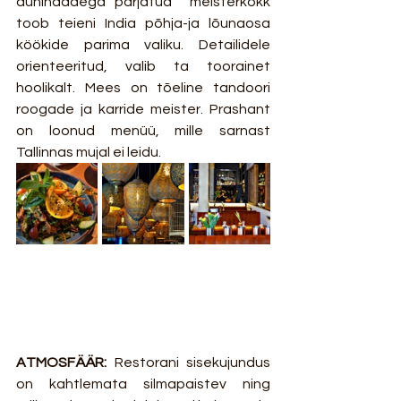
auhindadega pärjatud  meisterkokk 
toob teieni India põhja-ja lõunaosa 
köökide parima valiku. Detailidele 
orienteeritud, valib ta toorainet 
hoolikalt. Mees on tõeline tandoori 
roogade ja karride meister. Prashant 
on loonud menüü, mille sarnast 
Tallinnas mujal ei leidu.
ATMOSFÄÄR: 
Restorani sisekujundus 
on kahtlemata silmapaistev ning 