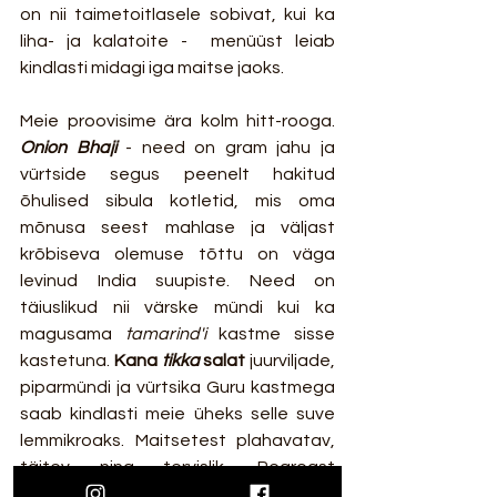
on nii taimetoitlasele sobivat, kui ka 
liha- ja kalatoite -  menüüst leiab 
kindlasti midagi iga maitse jaoks.
Meie proovisime ära kolm hitt-rooga. 
Onion Bhaji
 - need on gram jahu ja 
vürtside segus peenelt hakitud 
õhulised sibula kotletid, mis oma 
mõnusa seest mahlase ja väljast 
krõbiseva olemuse tõttu on väga 
levinud India suupiste. Need on 
täiuslikud nii värske mündi kui ka 
magusama 
tamarind'i
 kastme sisse 
kastetuna. 
Kana 
tikka
 salat 
juurviljade, 
piparmündi ja vürtsika Guru kastmega 
saab kindlasti meie üheks selle suve  
lemmikroaks. Maitsetest plahavatav,  
täitev ning tervislik. Pearoast 
maitsesime Guru külastajate ühte 