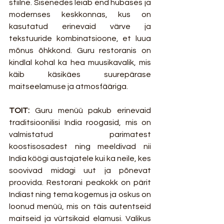
stiilne. Sisenedes leiab end hubases ja 
modernses keskkonnas, kus on 
kasutatud erinevaid värve ja 
tekstuuride kombinatsioone, et luua 
mõnus õhkkond. Guru restoranis on 
kindlal kohal ka hea muusikavalik, mis 
käib käsikäes suurepärase 
maitseelamuse ja atmosfääriga. 
TOIT: 
Guru menüü pakub erinevaid 
traditsioonilisi India roogasid, mis on 
valmistatud parimatest 
koostisosadest ning meeldivad nii 
India köögi austajatele kui ka neile, kes 
soovivad midagi uut ja põnevat 
proovida. Restorani peakokk on pärit 
Indiast ning tema kogemus ja oskus on 
loonud menüü, mis on täis autentseid 
maitseid ja vürtsikaid elamusi. Valikus 