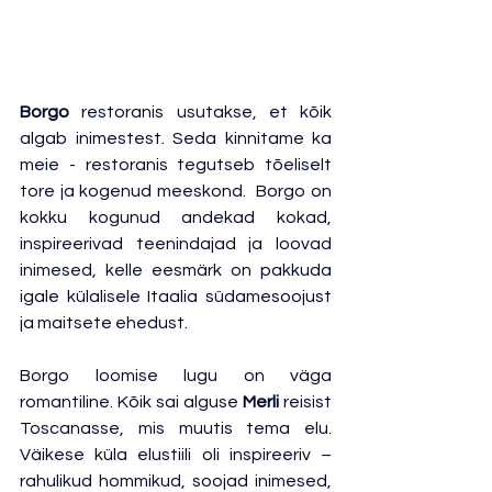
Borgo 
restoranis usutakse, et kõik 
algab inimestest. Seda kinnitame ka 
meie - restoranis tegutseb tõeliselt 
tore ja kogenud meeskond.  Borgo on 
kokku kogunud andekad kokad, 
inspireerivad teenindajad ja loovad 
inimesed, kelle eesmärk on pakkuda 
igale külalisele Itaalia südamesoojust 
ja maitsete ehedust.
Borgo loomise lugu on väga 
romantiline. Kõik sai alguse 
Merli
 reisist 
Toscanasse, mis muutis tema elu. 
Väikese küla elustiili oli inspireeriv – 
rahulikud hommikud, soojad inimesed, 