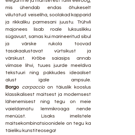
elegantne ja maitsetest tulvil eelroog, 
mis ühendab endas õhukeselt 
viilutatud  veiseliha, soolakad kapparid 
ja rikkaliku parmesani juustu. Trühvli 
majonees lisab roale luksuslikku 
sügavust, samas kui marineeritud sibul 
ja värske rukola toovad 
tasakaalustavat vürtsikust ja 
värskust. Krõbe saiasips annab 
viimase lihvi, tuues juurde meeldiva 
tekstuuri ning pakkudes ideaalset 
alust igale ampsule. 
Borgo
carpaccio
 on täiuslik kooslus 
klassikalisest maitsest ja modernsest 
lähenemisest ning tegu on meie 
vaieldamatu lemmikroaga nende 
menüüst. Lisaks imelistele 
maitsekombinatsioonidele on tegu ka 
täieliku kunstiteosega!