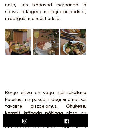
neile, kes hindavad mereande ja 
soovivad kogeda midagi ainulaadset, 
mida igast menüüst ei leia. 
Borgo pizza on väga maitseküllane 
kooslus, mis pakub midagi enamat kui 
tavaline pizzaelamus. 
Õhukese, 
kergelt krõbeda põhjaga
 pizza on 
kaetud 
õrnade artisokisüdametega
, 
mis toovad roale kerge pähklise ja 