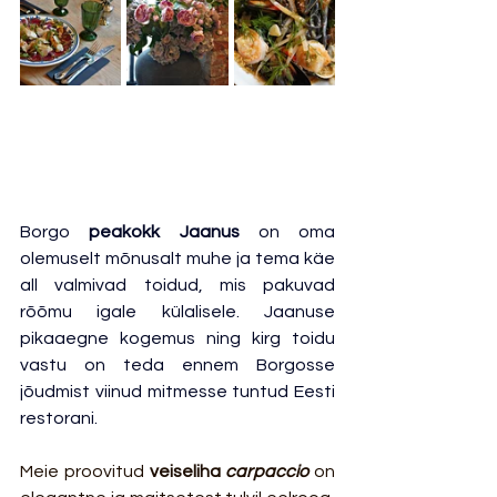
Borgo 
peakokk Jaanus
 on oma 
olemuselt mõnusalt muhe ja tema käe 
all valmivad toidud, mis pakuvad 
rõõmu igale külalisele. Jaanuse 
pikaaegne kogemus ning kirg toidu 
vastu on teda ennem Borgosse 
jõudmist viinud mitmesse tuntud Eesti 
restorani.
Meie proovitud
 veiseliha 
carpaccio
 on 