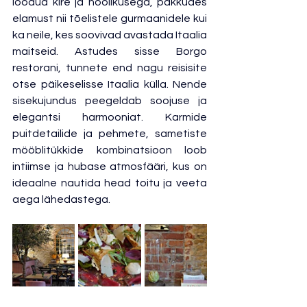
loodud kire ja hoolikusega, pakkudes 
elamust nii tõelistele gurmaanidele kui 
ka neile, kes soovivad avastada Itaalia 
maitseid. Astudes sisse Borgo 
restorani, tunnete end nagu reisisite 
otse päikeselisse Itaalia külla. Nende 
sisekujundus peegeldab soojuse ja 
elegantsi harmooniat. Karmide 
puitdetailide ja pehmete, sametiste 
mööblitükkide kombinatsioon loob 
intiimse ja hubase atmosfääri, kus on 
ideaalne nautida head toitu ja veeta 
aega lähedastega.