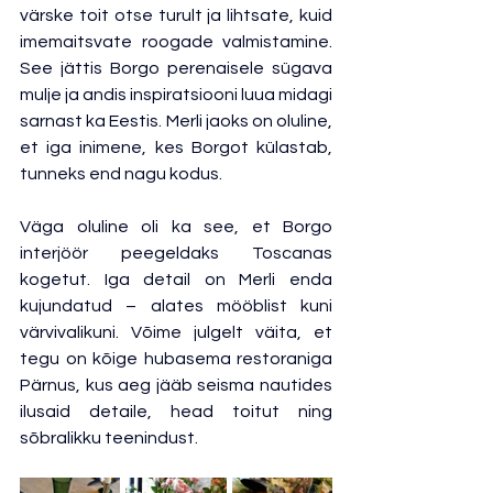
värske toit otse turult ja lihtsate, kuid 
imemaitsvate roogade valmistamine. 
See jättis Borgo perenaisele sügava 
mulje ja andis inspiratsiooni luua midagi 
sarnast ka Eestis. Merli jaoks on oluline, 
et iga inimene, kes Borgot külastab, 
tunneks end nagu kodus.
Väga oluline oli ka see, et Borgo 
interjöör peegeldaks Toscanas 
kogetut. Iga detail on Merli enda 
kujundatud – alates mööblist kuni 
värvivalikuni. Võime julgelt väita, et 
tegu on kõige hubasema restoraniga 
Pärnus, kus aeg jääb seisma nautides 
ilusaid detaile, head toitut ning 
sõbralikku teenindust.