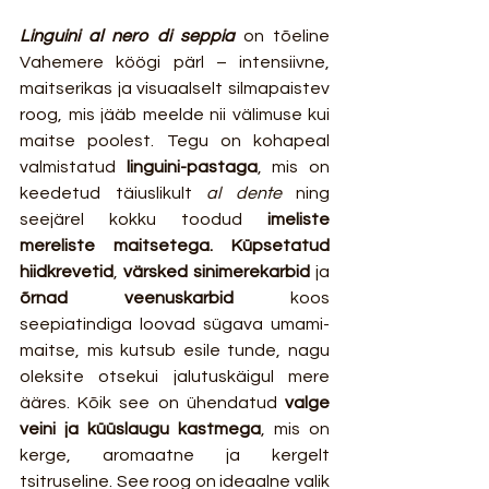
Linguini al nero di seppia
 on tõeline 
Vahemere köögi pärl – intensiivne, 
maitserikas ja visuaalselt silmapaistev 
roog, mis jääb meelde nii välimuse kui 
maitse poolest. Tegu on kohapeal 
valmistatud 
linguini-pastaga
, mis on 
keedetud täiuslikult 
al dente
 ning 
seejärel kokku toodud 
imeliste 
mereliste maitsetega.
Küpsetatud 
hiidkrevetid
, 
värsked sinimerekarbid
 ja 
õrnad veenuskarbid
 koos 
seepiatindiga loovad sügava umami-
maitse, mis kutsub esile tunde, nagu 
oleksite otsekui jalutuskäigul mere 
ääres. Kõik see on ühendatud 
valge 
veini ja küüslaugu kastmega
, mis on 
kerge, aromaatne ja kergelt 
tsitruseline. See roog on ideaalne valik 