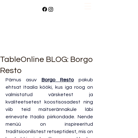
TableOnline BLOG: Borgo
Resto
Pärnus asuv 
Borgo Resto
 pakub 
ehtsat Itaalia kööki, kus iga roog on 
valmistatud värsketest ja 
kvaliteetsetest koostisosadest ning 
viib teid maitserännakule läbi 
erinevate Itaalia piirkondade. Nende 
menüü on inspireeritud 
traditsioonilistest retseptidest, mis on 