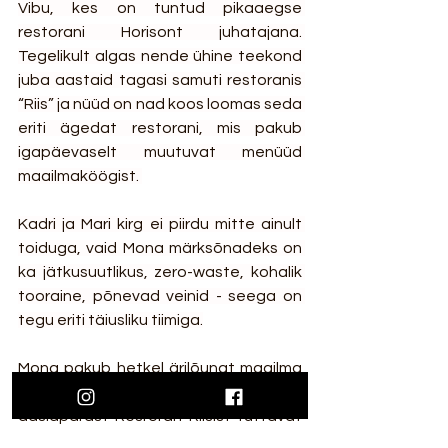
Vibu, kes on tuntud pikaaegse 
restorani Horisont juhatajana. 
Tegelikult algas nende ühine teekond 
juba aastaid tagasi samuti restoranis 
“Riis” ja nüüd on nad koos loomas seda 
eriti ägedat restorani, mis pakub 
igapäevaselt muutuvat menüüd 
maailmaköögist. 
Kadri ja Mari kirg ei piirdu mitte ainult 
toiduga, vaid Mona märksõnadeks on 
ka jätkusuutlikus, zero-waste, kohalik 
tooraine, põnevad veinid - seega on 
tegu eriti täiusliku tiimiga.
Mona pakub hetkel ärilõunat maailma 
maitsete stiilis, kus aegajalt leidub nii 
aasiapärast Resroran Riisist tuttavat 
kana karrit kui ka muid elamusi 