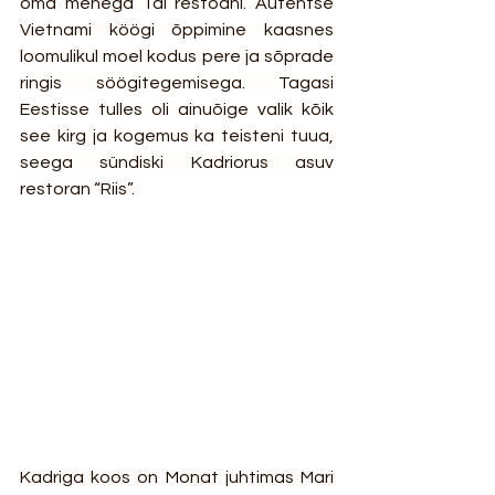
oma mehega Tai restoani. Autentse 
Vietnami köögi õppimine kaasnes 
loomulikul moel kodus pere ja sõprade 
ringis söögitegemisega. Tagasi 
Eestisse tulles oli ainuõige valik kõik 
see kirg ja kogemus ka teisteni tuua, 
seega sündiski Kadriorus asuv 
restoran “Riis”. 
Kadriga koos on Monat juhtimas Mari 