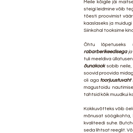
Meile kõigile jäi mait
steigi leidmine võib te
tõesti proovimist vää
kaaslaseks ja muidugi 
Siinkohal tooksime kind
Õhtu lõpetuseks 
rabarberikeedisega 
ja
õunakook
 sobib neile
soovid proovida midagi 
oli aga 
toorjuustuvaht
magustoidu nautimisel
tahtsid kõik muudkui k
Kokkuvõtteks võib öel
mõnusat söögikohta, 
kvaliteedi suhe. Butch
seda lihtsat reeglit. V