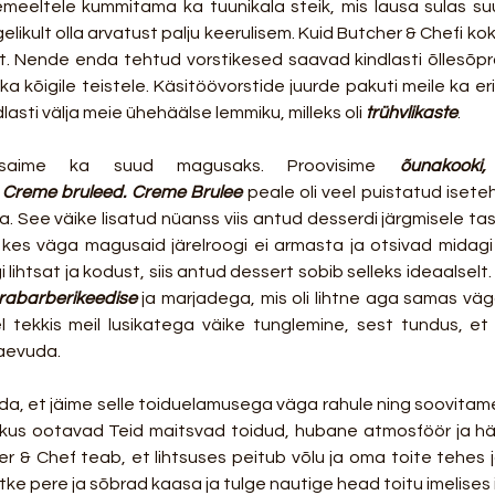
semeeltele kummitama ka tuunikala steik, mis lausa sulas suu
gelikult olla arvatust palju keerulisem. Kuid Butcher & Chefi k
rt. Nende enda tehtud vorstikesed saavad kindlasti õllesõpr
ka kõigile teistele. Käsitöövorstide juurde pakuti meile ka er
lasti välja meie ühehäälse lemmiku, milleks oli 
trühvlikaste
.
saime ka suud magusaks. Proovisime 
õunakooki,
 Creme bruleed. Creme Brulee
 peale oli veel puistatud isete
, kes väga magusaid järelroogi ei armasta ja otsivad midag
lihtsat ja kodust, siis antud dessert sobib selleks ideaalselt. 
 rabarberikeedise
ja marjadega, mis oli lihtne aga samas väg
 tekkis meil lusikatega väike tunglemine, sest tundus, et 
aevuda. 
da, et jäime selle toiduelamusega väga rahule ning soovitam
kus ootavad Teid maitsvad toidud, hubane atmosföör ja häs
er & Chef teab, et lihtsuses peitub võlu ja oma toite tehes j
õtke pere ja sõbrad kaasa ja tulge nautige head toitu imelises i