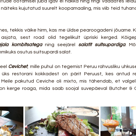
 toitude ootamisel juba igav ei hakka ning ringi vaadates leid
n näiteks kujutatud suurelt koopamaaling, mis viib teid tuhan
ähes, tekkis väike hirm, kas me üldse pearoogadeni jõuame. K
jala kombitsatega
 ning seejärel 
salatit suitsupardiga
. Mõ
mikuks osutus suitsupardi salat. 
eel 
Cevichet
, mille puhul on tegemist Peruu rahvusliku uhkus
s üks restorani kokkadest on pärit Peruust, kes antud re
Meile pakutud Ceviche oli mixto, mis tähendab, et valgele 
 kerge roaga, mida saab soojal suvepäeval Butcher & Chef