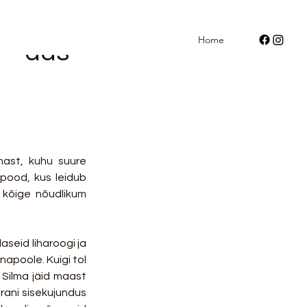
Home
 - uus
ast, kuhu suure 
pood, kus leidub 
 kõige nõudlikum 
seid liharoogi ja 
poole. Kuigi tol 
Silma jäid maast 
rani sisekujundus 