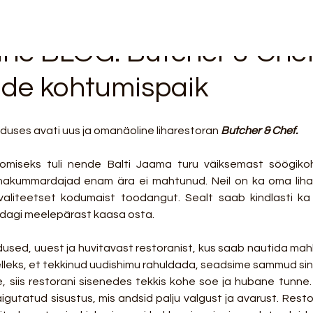
ine BLOG: Butcher & Chef
ade kohtumispaik
eduses avati uus ja omanäoline liharestoran 
Butcher & Chef.
oomiseks tuli nende Balti Jaama turu väiksemast söögikoh
ihakummardajad enam ära ei mahtunud. Neil on ka oma liha
kvaliteetset kodumaist toodangut. Sealt saab kindlasti ka
dagi meelepärast kaasa osta.
dused, uuest ja huvitavast restoranist, kus saab nautida mahla
leks, et tekkinud uudishimu rahuldada, seadsime sammud sinna
, siis restorani sisenedes tekkis kohe soe ja hubane tunne. 
aigutatud sisustus, mis andsid palju valgust ja avarust. Resto