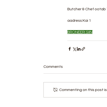
Butcher & Chef ootab 
aadress:Kai 1
BRONEERI SIIN
Comments
Commenting on this post isn