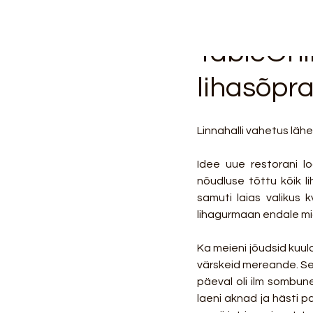
TableOnl
lihasõpr
Linnahalli vahetus läh
Idee uue restorani l
nõudluse tõttu kõik l
samuti laias valikus 
lihagurmaan endale mi
Ka meieni jõudsid kuul
värskeid mereande. Sel
päeval oli ilm sombune
laeni aknad ja hästi p