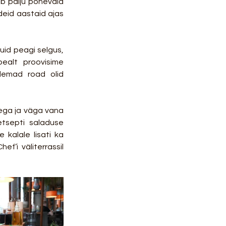
ub palju põnevaid 
deid aastaid ajas 
uid peagi selgus, 
et esialgne hirm oli asjata, sest road olid tegelikult üpriski kerged. Kõigepealt proovisime 
lemad road olid 
ega ja väga vana 
tsepti saladuse 
kalale lisati ka 
’i väliterrassil 