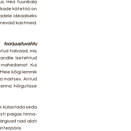
s. Hea tuunikala 
okkade kätetöö on 
adele ideaalseks 
inevaid kastmeid. 
 toorjuustuvahtu 
htud halvaad, mis 
tuli meeldiva üllatusena. See väike lisatud nüanss viis antud desserdi järgmisele tasandile. Isetehtud 
i mahedamat. Kui 
Meie kõigi lemmik 
a maitsev. Antud 
sinna hõrgutisse 
e külastada seda 
ti paigas hinna-
ärgivad nad alati 
nterjööris.