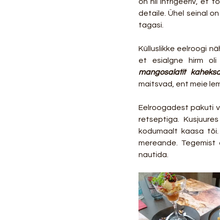
on nii intrigeeriv, et
detaile. Ühel seinal o
tagasi.
Külluslikke eelroogi n
mangosalatit kaheksa
maitsvad, ent meie lem
Eelroogadest pakuti v
retseptiga. Kusjuure
kodumaalt kaasa tõi. 
mereande. Tegemist on
nautida.