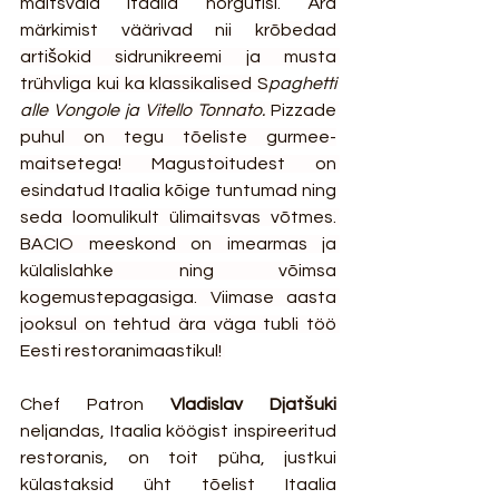
maitsvaid Itaalia hõrgutisi. Ära 
märkimist väärivad nii 
krõbedad 
artišokid sidrunikreemi ja musta 
trühvliga kui ka klassikalised S
paghetti 
alle Vongole ja 
Vitello Tonnato. 
Pizzade 
puhul on tegu tõeliste gurmee-
maitsetega! Magustoitudest on 
esindatud Itaalia kõige tuntumad ning 
seda loomulikult ülimaitsvas võtmes. 
BACIO meeskond on imearmas ja 
külalislahke ning võimsa 
kogemustepagasiga. Viimase aasta 
jooksul on tehtud ära väga tubli töö 
Eesti restoranimaastikul! 
Chef Patron 
Vladislav Djatšuki
neljandas, Itaalia köögist inspireeritud 
restoranis, on 
toit püha, justkui 
külastaksid üht tõelist Itaalia 