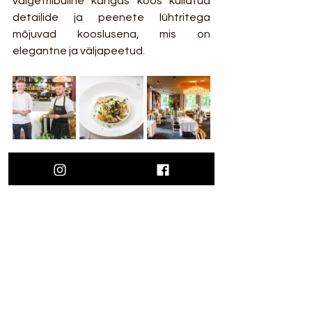
valgetriibuline kangas koos kullatud 
detailide ja peenete lühtritega 
mõjuvad kooslusena, mis on 
elegantne ja väljapeetud. 
Fotod: Lauri Laan