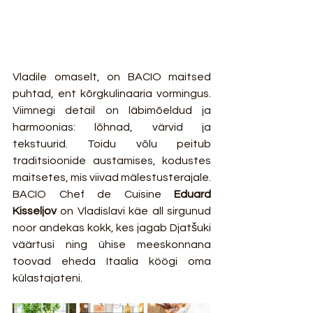
Vladile omaselt, on BACIO maitsed 
puhtad, ent kõrgkulinaaria vormingus. 
Viimnegi detail on läbimõeldud ja 
harmoonias: lõhnad, värvid ja 
tekstuurid. Toidu võlu peitub 
traditsioonide austamises, kodustes 
maitsetes, mis viivad mälestusterajale. 
BACIO Chef de Cuisine 
Eduard 
Kisseljov
 on Vladislavi käe all sirgunud 
noor andekas kokk, kes jagab Djatšuki 
väärtusi ning ühise meeskonnana 
toovad eheda Itaalia köögi oma 
külastajateni.