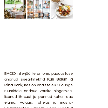
BACIO interjöörile on oma puudustuse 
andnud sisearhitektid 
Külli Salum ja 
Riina Harik
, kes on endistele IO Lounge 
ruumidele andnud värske hingamise, 
lisanud lihtsust ja pannud koha taas 
elama. Valgus, rohelus ja musta-